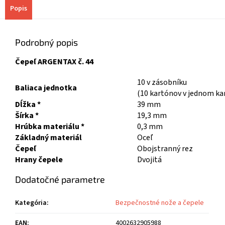
Popis
Podrobný popis
Čepeľ ARGENTAX č. 44
10 v zásobníku
Baliaca jednotka
(10 kartónov v jednom ka
Dĺžka *
39 mm
Šírka *
19,3 mm
Hrúbka materiálu *
0,3 mm
Základný materiál
Oceľ
Čepeľ
Obojstranný rez
Hrany čepele
Dvojitá
Dodatočné parametre
Kategória
:
Bezpečnostné nože a čepele
EAN
:
4002632905988