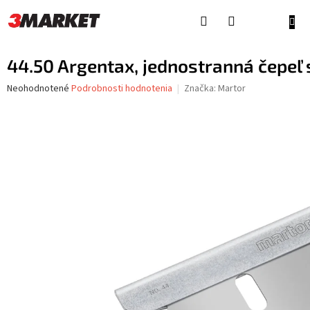
Prejsť
na
NÁKU
obsah
KOŠÍ
44.50 Argentax, jednostranná čepeľ 
Priemerné
Neohodnotené
Podrobnosti hodnotenia
Značka:
Martor
hodnotenie
produktu
je
0,0
z
5
hviezdičiek.