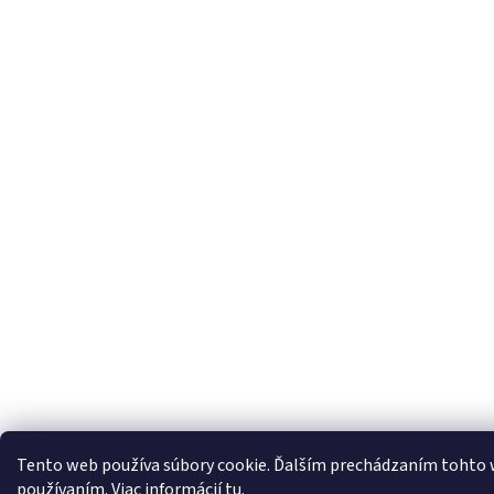
Tento web používa súbory cookie. Ďalším prechádzaním tohto we
používaním. Viac informácií
tu
.