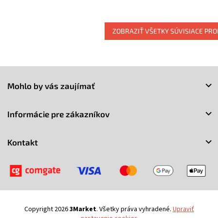
ZOBRAZIŤ VŠETKY SÚVISIACE PR
Z
á
Mohlo by vás zaujímať
p
ä
t
Informácie pre zákazníkov
i
e
Kontakt
Copyright 2026
3Market
. Všetky práva vyhradené.
Upraviť