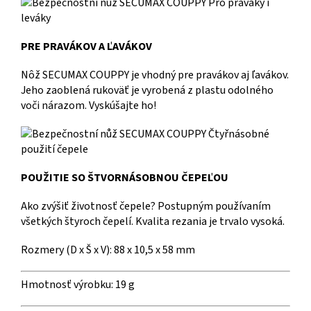
PRE PRAVÁKOV A ĽAVÁKOV
Nôž SECUMAX COUPPY je vhodný pre pravákov aj ľavákov.
Jeho zaoblená rukoväť je vyrobená z plastu odolného
voči nárazom. Vyskúšajte ho!
POUŽITIE SO ŠTVORNÁSOBNOU ČEPEĽOU
Ako zvýšiť životnosť čepele? Postupným používaním
všetkých štyroch čepelí. Kvalita rezania je trvalo vysoká.
Rozmery (D x Š x V):
88 x 10,5 x 58 mm
Hmotnosť výrobku:
19 g