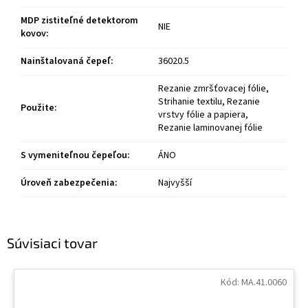
MDP zistiteľné detektorom
NIE
kovov
:
Nainštalovaná čepeľ
:
36020.5
Rezanie zmršťovacej fólie,
Strihanie textilu, Rezanie
Použite
:
vrstvy fólie a papiera,
Rezanie laminovanej fólie
S vymeniteľnou čepeľou
:
ÁNO
Úroveň zabezpečenia
:
Najvyšší
Súvisiaci tovar
Kód:
MA.41.0060