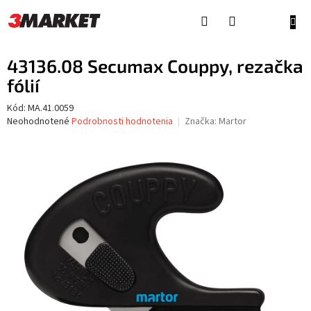
Prejsť
na
NÁKU
obsah
KOŠÍ
43136.08 Secumax Couppy, rezačka
fólií
Kód:
MA.41.0059
Priemerné
Neohodnotené
Podrobnosti hodnotenia
Značka:
Martor
hodnotenie
produktu
je
0,0
z
5
hviezdičiek.