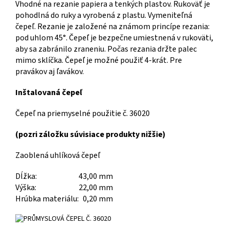
Vhodné na rezanie papiera a tenkých plastov. Rukoväť je
pohodlná do ruky a vyrobená z plastu. Vymeniteľná
čepeľ. Rezanie je založené na známom princípe rezania:
pod uhlom 45°. Čepeľ je bezpečne umiestnená v rukoväti,
aby sa zabránilo zraneniu. Počas rezania držte palec
mimo sklíčka. Čepeľ je možné použiť 4-krát. Pre
pravákov aj ľavákov.
Inštalovaná čepeľ
Čepeľ na priemyselné použitie č. 36020
(pozri záložku súvisiace produkty nižšie)
Zaoblená uhlíková čepeľ
Dĺžka:
43,00 mm
Výška:
22,00 mm
Hrúbka materiálu:
0,20 mm