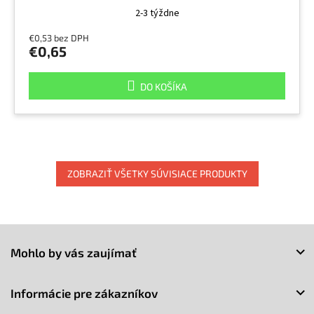
2-3 týždne
€0,53 bez DPH
€0,65
DO KOŠÍKA
ZOBRAZIŤ VŠETKY SÚVISIACE PRODUKTY
Z
á
Mohlo by vás zaujímať
p
ä
t
Informácie pre zákazníkov
i