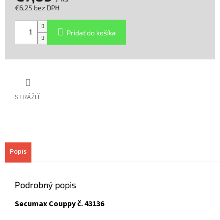
€6,25 bez DPH
Jednotková
cena:
Pridať do košíka
STRÁŽIŤ
Popis
Podrobný popis
Secumax Couppy č. 43136