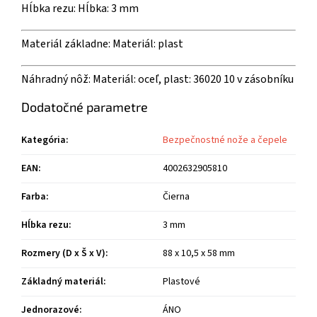
Hĺbka rezu:
Hĺbka: 3 mm
Materiál základne:
Materiál: plast
Náhradný nôž: Materiál: oceľ, plast:
36020
10 v zásobníku
Dodatočné parametre
Kategória
:
Bezpečnostné nože a čepele
EAN
:
4002632905810
Farba
:
Čierna
Hĺbka rezu
:
3 mm
Rozmery (D x Š x V)
:
88 x 10,5 x 58 mm
Základný materiál
:
Plastové
Jednorazové
:
ÁNO