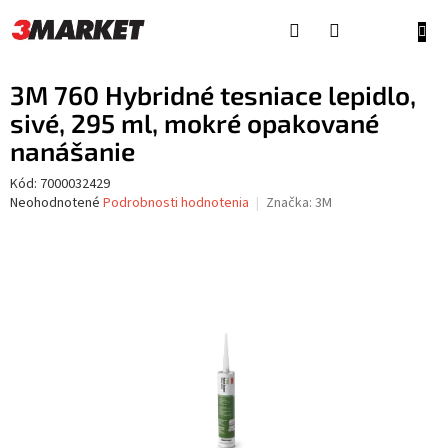
Prejsť
na
NÁKU
obsah
KOŠÍ
3M 760 Hybridné tesniace lepidlo,
sivé, 295 ml, mokré opakované
nanášanie
Kód:
7000032429
Priemerné
Neohodnotené
Podrobnosti hodnotenia
Značka:
3M
hodnotenie
produktu
je
0,0
z
5
hviezdičiek.