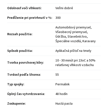
Odolnosť voči vlhkosti
:
Veľmi dobré
Predĺženie pri pretrhnutí v %
:
300
Automobilový priemysel,
Všeobecný priemysel,
Rozsah použitia
:
Údržba, Stavebníctvo,
Špeciálne vozidlá, Karavany
Spôsob použitia
:
Aplikačná pištoľ na tmely
10 - 30 minút pri 23oC a 50%
Tvorba povrchovej kôry
:
relatívnej vlhkosti vzduchu
Tvrdosť podľa Shorea
:
55
Typ spojky
:
Permalink
Úplný čas vytvrdzovania
:
48 hodín
Zoskupenie
:
Hustá pasta