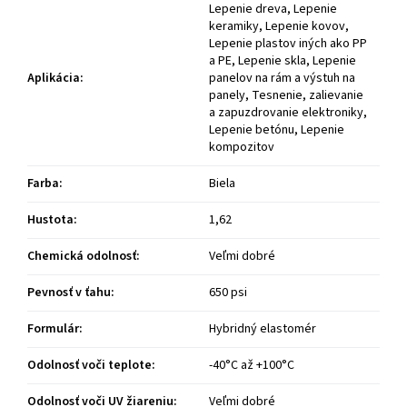
Lepenie dreva, Lepenie
keramiky, Lepenie kovov,
Lepenie plastov iných ako PP
a PE, Lepenie skla, Lepenie
Aplikácia
:
panelov na rám a výstuh na
panely, Tesnenie, zalievanie
a zapuzdrovanie elektroniky,
Lepenie betónu, Lepenie
kompozitov
Farba
:
Biela
Hustota
:
1,62
Chemická odolnosť
:
Veľmi dobré
Pevnosť v ťahu
:
650 psi
Formulár
:
Hybridný elastomér
Odolnosť voči teplote
:
-40°C až +100°C
Odolnosť voči UV žiareniu
:
Veľmi dobré