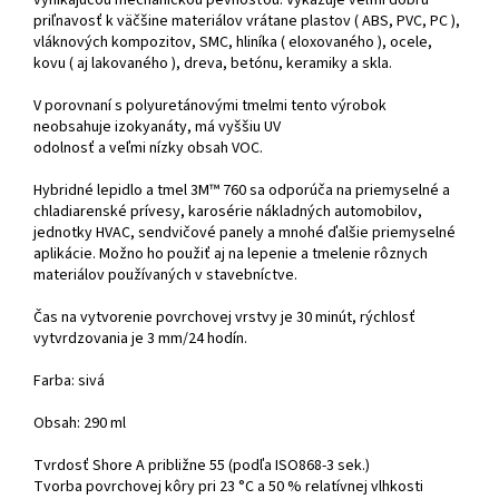
vynikajúcou mechanickou pevnosťou. Vykazuje veľmi dobrú
priľnavosť k väčšine materiálov vrátane plastov ( ABS, PVC, PC ),
vláknových kompozitov, SMC, hliníka ( eloxovaného ), ocele,
kovu ( aj lakovaného ), dreva, betónu, keramiky a skla.
V porovnaní s polyuretánovými tmelmi tento výrobok
neobsahuje izokyanáty, má vyššiu UV
odolnosť a veľmi nízky obsah VOC.
Hybridné lepidlo a tmel 3M™ 760 sa odporúča na priemyselné a
chladiarenské prívesy, karosérie nákladných automobilov,
jednotky HVAC, sendvičové panely a mnohé ďalšie priemyselné
aplikácie. Možno ho použiť aj na lepenie a tmelenie rôznych
materiálov používaných v stavebníctve.
Čas na vytvorenie povrchovej vrstvy je 30 minút, rýchlosť
vytvrdzovania je 3 mm/24 hodín.
Farba: sivá
Obsah: 290 ml
Tvrdosť Shore A približne 55 (podľa ISO868-3 sek.)
Tvorba povrchovej kôry pri 23 °C a 50 % relatívnej vlhkosti