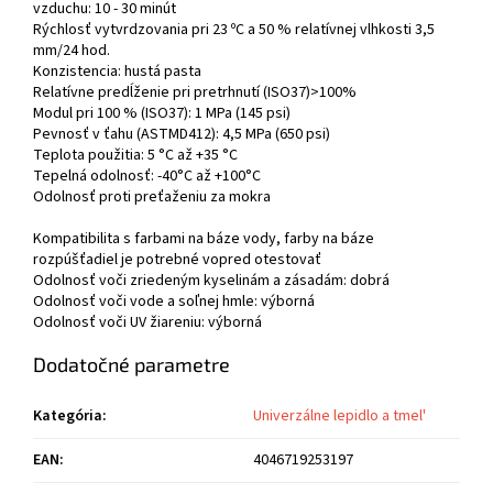
vzduchu: 10 - 30 minút
Rýchlosť vytvrdzovania pri 23 ºC a 50 % relatívnej vlhkosti 3,5
mm/24 hod.
Konzistencia: hustá pasta
Relatívne predĺženie pri pretrhnutí (ISO37)>100%
Modul pri 100 % (ISO37): 1 MPa (145 psi)
Pevnosť v ťahu (ASTMD412): 4,5 MPa (650 psi)
Teplota použitia: 5 °C až +35 °C
Tepelná odolnosť: -40°C až +100°C
Odolnosť proti preťaženiu za mokra
Kompatibilita s farbami na báze vody, farby na báze
rozpúšťadiel je potrebné vopred otestovať
Odolnosť voči zriedeným kyselinám a zásadám: dobrá
Odolnosť voči vode a soľnej hmle: výborná
Odolnosť voči UV žiareniu: výborná
Dodatočné parametre
Kategória
:
Univerzálne lepidlo a tmel'
EAN
:
4046719253197