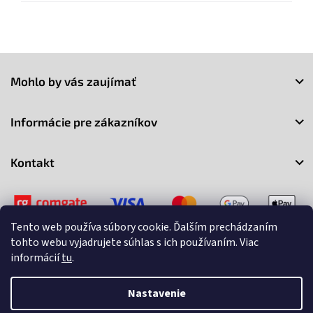
Z
á
Mohlo by vás zaujímať
p
ä
t
Informácie pre zákazníkov
i
e
Kontakt
Tento web používa súbory cookie. Ďalším prechádzaním
tohto webu vyjadrujete súhlas s ich používaním. Viac
informácií
tu
.
Copyright 2026
3Market
. Všetky práva vyhradené.
Upraviť
nastavenie cookies
Nastavenie
Vytvoril Shoptet