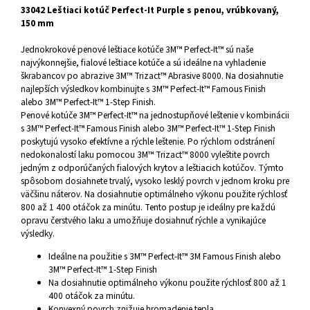
33042 Leštiaci kotúč Perfect-It Purple s penou, vrúbkovaný,
150 mm
Jednokrokové penové leštiace kotúče 3M™ Perfect-It™ sú naše
najvýkonnejšie, fialové leštiace kotúče a sú ideálne na vyhladenie
škrabancov po abrazive 3M™ Trizact™ Abrasive 8000. Na dosiahnutie
najlepších výsledkov kombinujte s 3M™ Perfect-It™ Famous Finish
alebo 3M™ Perfect-It™ 1-Step Finish.
Penové kotúče 3M™ Perfect-It™ na jednostupňové leštenie v kombinácii
s 3M™ Perfect-It™ Famous Finish alebo 3M™ Perfect-It™ 1-Step Finish
poskytujú vysoko efektívne a rýchle leštenie. Po rýchlom odstránení
nedokonalostí laku pomocou 3M™ Trizact™ 8000 vyleštite povrch
jedným z odporúčaných fialových krytov a leštiacich kotúčov. Týmto
spôsobom dosiahnete trvalý, vysoko lesklý povrch v jednom kroku pre
väčšinu náterov. Na dosiahnutie optimálneho výkonu použite rýchlosť
800 až 1 400 otáčok za minútu. Tento postup je ideálny pre každú
opravu čerstvého laku a umožňuje dosiahnuť rýchle a vynikajúce
výsledky.
Ideálne na použitie s 3M™ Perfect-It™ 3M Famous Finish alebo
3M™ Perfect-It™ 1-Step Finish
Na dosiahnutie optimálneho výkonu použite rýchlosť 800 až 1
400 otáčok za minútu.
Konvexný povrch znižuje hromadenie tepla.