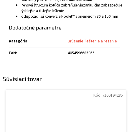
Penová štruktúra kotúča zabraňuje viazaniu, čím zabezpečuje
rýchlejšie a čistejšie leštenie
K dispozícii sú konverzie Hookit™ s priemerom 80 a 150 mm
Dodatočné parametre
Kategória
:
Brúsenie, leštenie a rezanie
EAN
:
4054596685055
Súvisiaci tovar
Kód:
7100194285