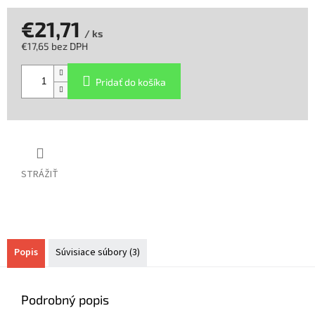
€21,71
/ ks
€17,65 bez DPH
Jednotková
cena:
Pridať do košíka
STRÁŽIŤ
Popis
Súvisiace súbory (3)
Podrobný popis