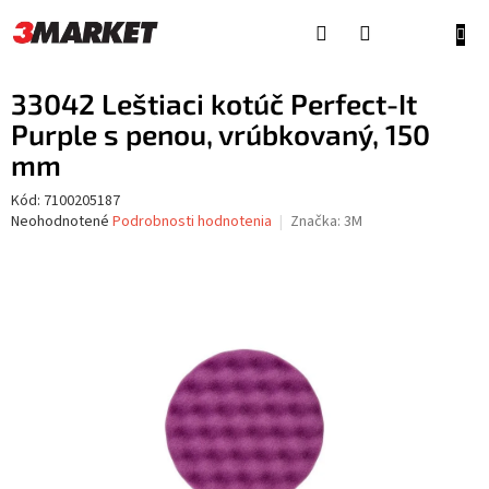
Prejsť
na
NÁKU
obsah
KOŠÍ
33042 Leštiaci kotúč Perfect-It
Purple s penou, vrúbkovaný, 150
mm
Kód:
7100205187
Priemerné
Neohodnotené
Podrobnosti hodnotenia
Značka:
3M
hodnotenie
produktu
je
0,0
z
5
hviezdičiek.