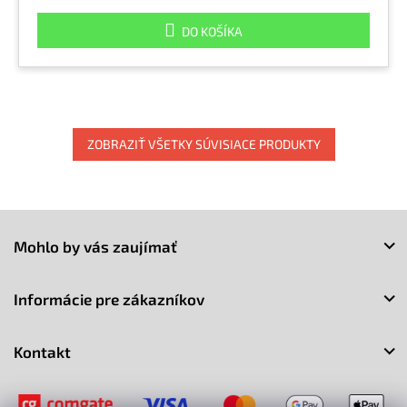
DO KOŠÍKA
ZOBRAZIŤ VŠETKY SÚVISIACE PRODUKTY
Z
á
Mohlo by vás zaujímať
p
ä
t
Informácie pre zákazníkov
i
e
Kontakt