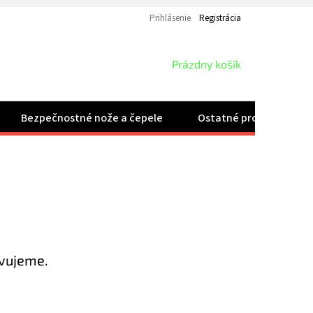
Prihlásenie
Registrácia
NÁKUPNÝ
Prázdny košík
KOŠÍK
Bezpečnostné nože a čepele
Ostatné produkty
avujeme.