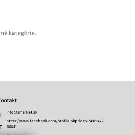
tné kategórie.
Kontakt
info
@
3market.sk
https://www.facebook.com/profile.php?id=615685427
66041