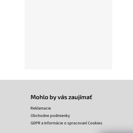
l
Z
á
p
Mohlo by vás zaujímať
ä
t
Reklamacie
i
Obchodne podmienky
e
GDPR a Informácie o spracovaní Cookies