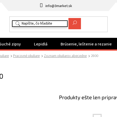
info@3market.sk
Suché zipsy
Lepidlá
Brúsenie, leštenie a rezanie
uliare
Pracovné okuliare
Zoznam okuliarov abecedne
2800
0
Produkty ešte len pripr