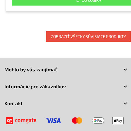
DO KOŠÍKA
ZOBRAZIŤ VŠETKY SÚVISIACE PRODUKTY
Z
á
Mohlo by vás zaujímať
p
ä
t
Informácie pre zákazníkov
i
e
Kontakt