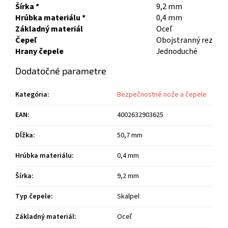
Šírka *
9,2 mm
Hrúbka materiálu *
0,4 mm
Základný materiál
Oceľ
Čepeľ
Obojstranný rez
Hrany čepele
Jednoduché
Dodatočné parametre
Kategória
:
Bezpečnostné nože a čepele
EAN
:
4002632903625
Dĺžka
:
50,7 mm
Hrúbka materiálu
:
0,4 mm
Šírka
:
9,2 mm
Typ čepele
:
Skalpel
Základný materiál
:
Oceľ