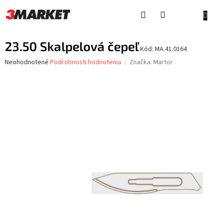
Prejsť
na
NÁKU
obsah
KOŠÍ
23.50 Skalpelová čepeľ
Kód:
MA.41.0164
Priemerné
Neohodnotené
Podrobnosti hodnotenia
Značka:
Martor
hodnotenie
produktu
je
0,0
z
5
hviezdičiek.