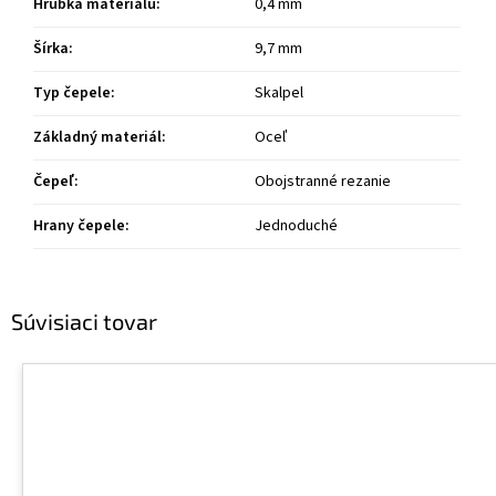
Hrúbka materiálu
:
0,4 mm
Šírka
:
9,7 mm
Typ čepele
:
Skalpel
Základný materiál
:
Oceľ
Čepeľ
:
Obojstranné rezanie
Hrany čepele
:
Jednoduché
Súvisiaci tovar