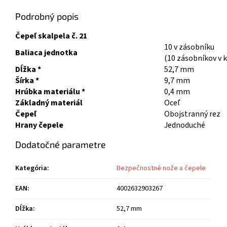
Podrobný popis
Čepeľ skalpela č. 21
10 v zásobníku
Baliaca jednotka
(10 zásobníkov v 
Dĺžka *
52,7 mm
Šírka *
9,7 mm
Hrúbka materiálu *
0,4 mm
Základný materiál
Oceľ
Čepeľ
Obojstranný rez
Hrany čepele
Jednoduché
Dodatočné parametre
Kategória
:
Bezpečnostné nože a čepele
EAN
:
4002632903267
Dĺžka
:
52,7 mm