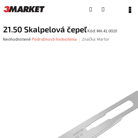
Prejsť
na
NÁKU
obsah
KOŠÍ
21.50 Skalpelová čepeľ
Kód:
MA.41.0020
Priemerné
Neohodnotené
Podrobnosti hodnotenia
Značka:
Martor
hodnotenie
produktu
je
0,0
z
5
hviezdičiek.