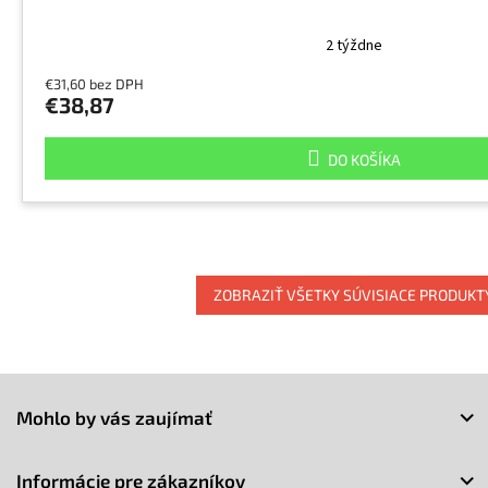
2 týždne
€31,60 bez DPH
€38,87
DO KOŠÍKA
ZOBRAZIŤ VŠETKY SÚVISIACE PRODUKT
Z
á
Mohlo by vás zaujímať
p
ä
t
Informácie pre zákazníkov