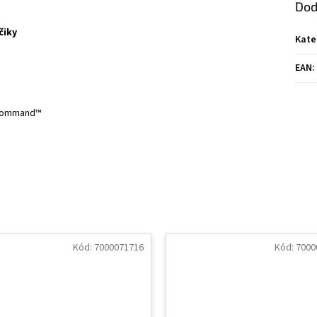
Dod
čiky
Kate
EAN
:
ommand™
Kód:
7000071716
Kód:
7000