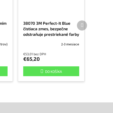
Ďalší
ením
38070 3M Perfect-It Blue
produkt
čistiaca zmes, bezpečne
odstraňuje prestriekané farby
a nečistoty, 200 g
itrov)
2-3 mesiace
€53,01 bez DPH
€65,20
DO KOŠÍKA