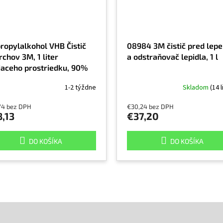
propylalkohol VHB Čistič
08984 3M čistič pred lep
chov 3M, 1 liter
a odstraňovač lepidla, 1 l
tiaceho prostriedku, 90%
propylalkohol
1-2 týždne
Skladom
(14 l
74 bez DPH
€30,24 bez DPH
,13
€37,20
DO KOŠÍKA
DO KOŠÍKA