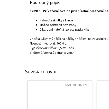
Podrobný popis
17091CL Príkazové oválne priehľadné plastové há
Nahraďte skrutky a klince!
Možno odstrániť bez stopy
2 ks, odnímateľná lepiaca páska 4 ks
Značka: Sklenený háčik na háčiky s háčikmi na zavesenie:
C
Nosnosť (metrická):
900.0 g
Typ výrobku: Dĺžka: 1,5 m:
Háčik
Vnútorná/vonkajšia strana:
Vnútri
Súvisiaci tovar
Kód:
7000071715