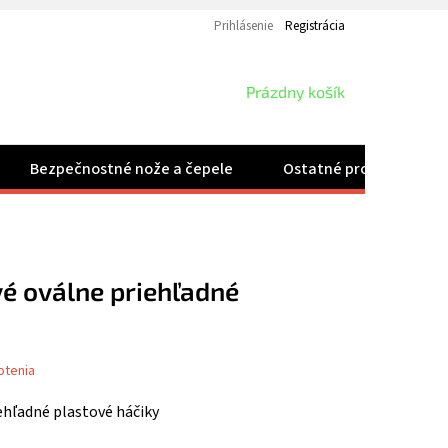
Prihlásenie
Registrácia
NÁKUPNÝ
Prázdny košík
KOŠÍK
Bezpečnostné nože a čepele
Ostatné produkty
é oválne priehľadné
otenia
ehľadné plastové háčiky