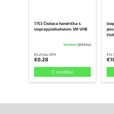
1753 Čistiaca handrička s
Izo
izopropylalkoholom 3M VHB
povr
čis
izo
Skladom
(3518 ks)
€0,23 bez DPH
€14,
€0,28
€18
DO KOŠÍKA
Z
á