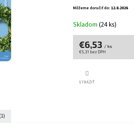
z
Môžeme doručiť do:
12.8.2026
5
hviezdičiek.
Skladom
(24 ks)
€6,53
/ ks
€5,31 bez DPH
Jednotková
cena:
STRÁŽIŤ
(1)