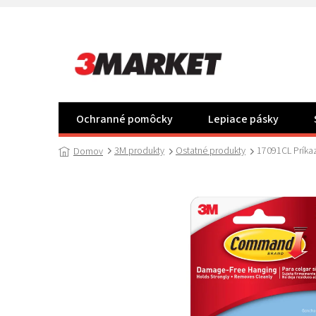
Prejsť
na
obsah
Ochranné pomôcky
Lepiace pásky
3M produkty
Ostatné produkty
17091CL Príkaz
Domov