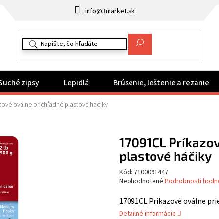
info@3market.sk
Suché zipsy
Lepidlá
Brúsenie, leštenie a rezanie
ové oválne priehľadné plastové háčiky
17091CL Príkazov
plastové háčiky
Kód:
7100091447
Priemerné
Neohodnotené
Podrobnosti hodn
hodnotenie
produktu
17091CL Príkazové oválne pri
je
Detailné informácie
0,0