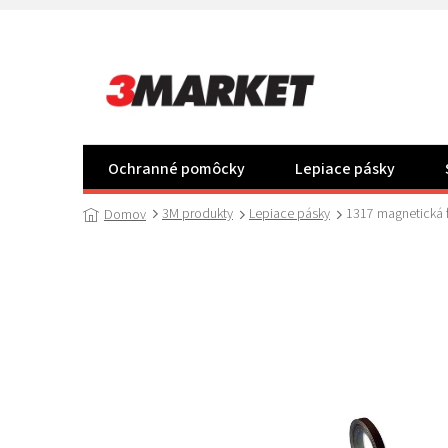
Prejsť
na
obsah
Ochranné pomôcky
Lepiace pásky
3M produkty
Lepiace pásky
1317 magnetická f
Domov