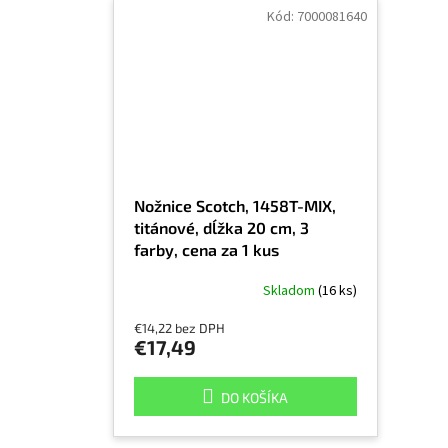
Kód:
7000081640
Nožnice Scotch, 1458T-MIX,
titánové, dĺžka 20 cm, 3
farby, cena za 1 kus
Skladom
(16 ks)
€14,22 bez DPH
€17,49
DO KOŠÍKA