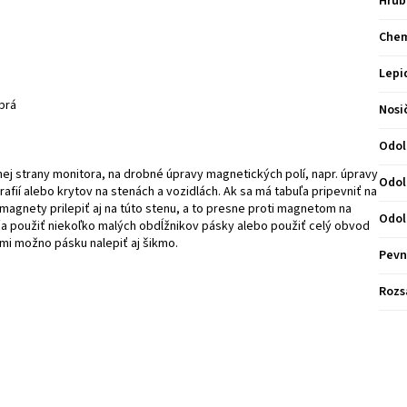
Hrúb
Chem
Lepi
brá
Nosi
Odol
dnej strany monitora, na drobné úpravy magnetických polí, napr. úpravy
Odol
fií alebo krytov na stenách a vozidlách. Ak sa má tabuľa pripevniť na
magnety prilepiť aj na túto stenu, a to presne proti magnetom na
Odol
úča použiť niekoľko malých obdĺžnikov pásky alebo použiť celý obvod
ami možno pásku nalepiť aj šikmo.
Pevn
Rozs