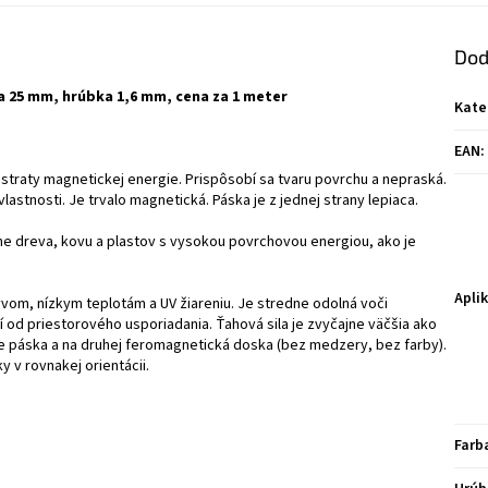
Dod
ka 25 mm, hrúbka 1,6 mm, cena za 1 meter
Kate
EAN
:
z straty magnetickej energie. Prispôsobí sa tvaru povrchu a nepraská.
stnosti. Je trvalo magnetická. Páska je z jednej strany lepiaca.
ne dreva, kovu a plastov s vysokou povrchovou energiou, ako je
Apli
om, nízkym teplotám a UV žiareniu. Je stredne odolná voči
 od priestorového usporiadania. Ťahová sila je zvyčajne väčšia ako
rane páska a na druhej feromagnetická doska (bez medzery, bez farby).
y v rovnakej orientácii.
Farb