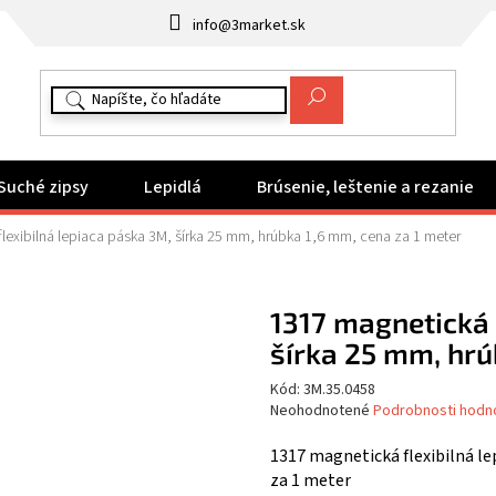
info@3market.sk
Suché zipsy
Lepidlá
Brúsenie, leštenie a rezanie
lexibilná lepiaca páska 3M, šírka 25 mm, hrúbka 1,6 mm, cena za 1 meter
1317 magnetická 
šírka 25 mm, hrú
Kód:
3M.35.0458
Priemerné
Neohodnotené
Podrobnosti hodn
hodnotenie
produktu
1317 magnetická flexibilná le
je
za 1 meter
0,0