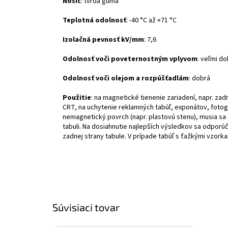
Nosič
: tvrdá guma
Teplotná odolnosť
: -40 °C až +71 °C
Izolačná pevnosť kV/mm
: 7,6
Odolnosť voči poveternostným vplyvom
: veľmi do
Odolnosť voči olejom a rozpúšťadlám
: dobrá
Použitie
: na magnetické tienenie zariadení, napr. za
CRT, na uchytenie reklamných tabúľ, exponátov, fotogra
nemagnetický povrch (napr. plastovú stenu), musia sa 
tabuli. Na dosiahnutie najlepších výsledkov sa odpor
zadnej strany tabule. V prípade tabúľ s ťažkými vzork
Súvisiaci tovar