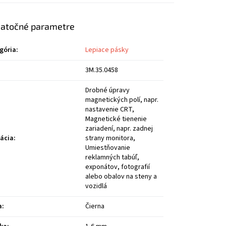
atočné parametre
gória
:
Lepiace pásky
3M.35.0458
Drobné úpravy
magnetických polí, napr.
nastavenie CRT,
Magnetické tienenie
zariadení, napr. zadnej
kácia
:
strany monitora,
Umiestňovanie
reklamných tabúľ,
exponátov, fotografií
alebo obalov na steny a
vozidlá
a
:
Čierna