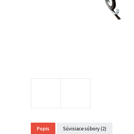
Popis
Súvisiace súbory (2)