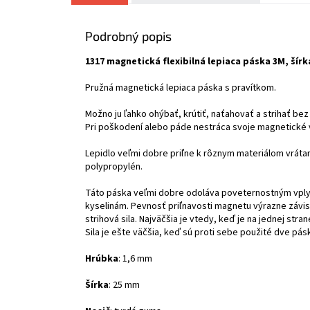
Podrobný popis
1317 magnetická flexibilná lepiaca páska 3M, šír
Pružná magnetická lepiaca páska s pravítkom.
Možno ju ľahko ohýbať, krútiť, naťahovať a strihať be
Pri poškodení alebo páde nestráca svoje magnetické vla
Lepidlo veľmi dobre priľne k rôznym materiálom vráta
polypropylén.
Táto páska veľmi dobre odoláva poveternostným vplyv
kyselinám. Pevnosť priľnavosti magnetu výrazne závisí
strihová sila. Najväčšia je vtedy, keď je na jednej st
Sila je ešte väčšia, keď sú proti sebe použité dve pásk
Hrúbka
: 1,6 mm
Šírka
: 25 mm