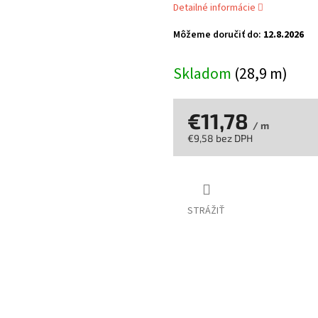
Detailné informácie
z
5
Môžeme doručiť do:
12.8.2026
hviezdičiek.
Skladom
(28,9 m)
€11,78
/ m
€9,58 bez DPH
Jednotková
cena:
STRÁŽIŤ