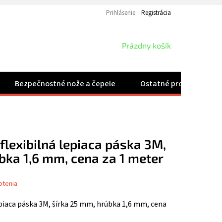
Prihlásenie
Registrácia
NÁKUPNÝ
Prázdny košík
KOŠÍK
Bezpečnostné nože a čepele
Ostatné produkty
flexibilná lepiaca páska 3M,
bka 1,6 mm, cena za 1 meter
otenia
piaca páska 3M, šírka 25 mm, hrúbka 1,6 mm, cena