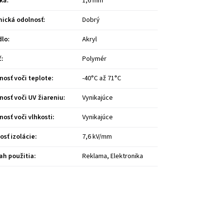
ka
:
1,6 mm
ická odolnosť
:
Dobrý
dlo
:
Akryl
č
:
Polymér
nosť voči teplote
:
-40°C až 71°C
nosť voči UV žiareniu
:
Vynikajúce
nosť voči vlhkosti
:
Vynikajúce
osť izolácie
:
7,6 kV/mm
ah použitia
:
Reklama, Elektronika